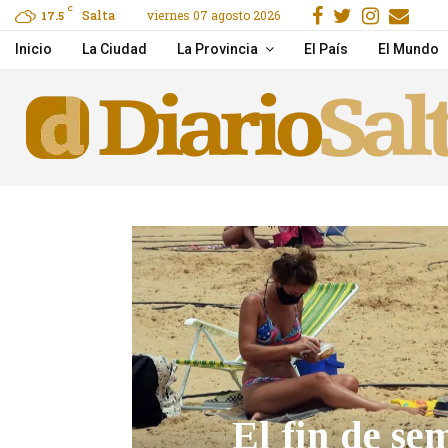
Facebook
Gorjeo
Instag
Ema
C
Salta
viernes 07 agosto 2026
e to Claim, Wager & Play
17.5
Hidden Jack Casino gids
Inicio
La Ciudad
La Provincia
El País
El Mundo
El fin de se