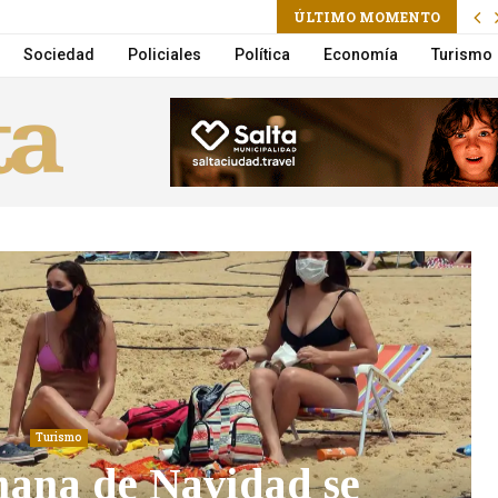
ram
il
ÚLTIMO MOMENTO
: registratie, bonussen, betaalmethoden en mobiel voor Nederlandse spelers
Sociedad
Policiales
Política
Economía
Turismo
Turismo
mana de Navidad se