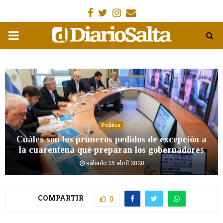
Facebook
Gorjeo
Instagram
Email
MENÚ
PRIMARIA
Política
Cuáles son los primeros pedidos de excepción a
la cuarentena que preparan los gobernadores
sábado 25 abril 2020
COMPARTIR
0