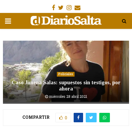
Facebook
Gorjeo
Instagram
Email
MENÚ
PRIMARIA
Policiales
Caso Jimena Salas: supuestos sin testigos, por
ahora
miércoles 28 abril 2021
COMPARTIR
0