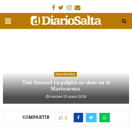
Facebook
Gorjeo
Instagram
Email
MENÚ
PRIMARIA
Espectáculos
Tini Stoessel ya palpita su show en el
Martearena
viernes 15 mayo 2026
COMPARTIR
0