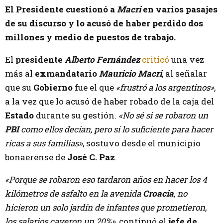
El Presidente cuestionó a
Macri
en varios pasajes
de su discurso y lo acusó de haber perdido dos
millones y medio de puestos de trabajo.
El
presidente
Alberto Fernández
criticó
una vez
más al
exmandatario
Mauricio Macri
, al señalar
que su
Gobierno
fue el que
«frustró a los argentinos»,
a la vez que lo acusó de haber robado de la caja del
Estado
durante su gestión.
«No sé si se robaron un
PBI
como ellos decían, pero sí lo suficiente para hacer
ricas a sus familias»
, sostuvo desde el municipio
bonaerense de
José C. Paz
.
«Porque se robaron eso tardaron años en hacer los 4
kilómetros de asfalto en la avenida
Croacia
, no
hicieron un solo jardín de infantes que prometieron,
los salarios cayeron un 20%»,
continuó el
jefe de