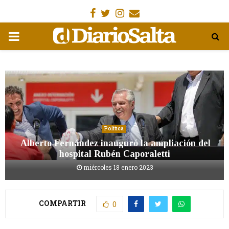
Facebook
Gorjeo
Instagram
Email
MENÚ
PRIMARIA
Política
Alberto Fernández inauguró la ampliación del
hospital Rubén Caporaletti
miércoles 18 enero 2023
COMPARTIR
0