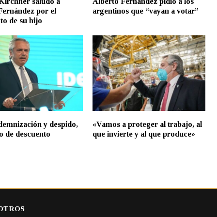
 Kirchner saludó a
Alberto Fernández pidió a los
Fernández por el
argentinos que “vayan a votar”
to de su hijo
demnización y despido,
«Vamos a proteger al trabajo, al
o de descuento
que invierte y al que produce»
OTROS