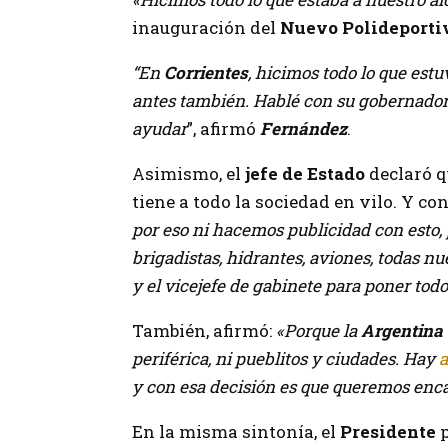
inauguración del
Nuevo Polideportiv
“En
Corrientes
, hicimos todo lo que est
antes también. Hablé con su gobernador
ayudar
”, afirmó
Fernández
.
Asimismo, el
jefe de Estado
declaró 
tiene a todo la sociedad en vilo. Y co
por eso ni hacemos publicidad con esto
brigadistas, hidrantes, aviones, todas nu
y el vicejefe de gabinete para poner to
También, afirmó:
«Porque la
Argentina
periférica, ni pueblitos y ciudades. Hay
a
y con esa decisión es que queremos encar
En la misma sintonía, el
Presidente