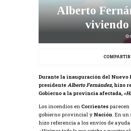
Alberto Fernán
viviendo
COMPARTIR
Durante la inauguración del Nuevo P
presidente
Alberto Fernández
, hizo 
Gobierno a la provincia afectada,
«Hi
Los incendios en
Corrientes
parecen 
gobierno provincial y
Nación
. En un
hizo referencia a los envíos de ayuda
«Hicimos todo lo que estaba a nuestro a