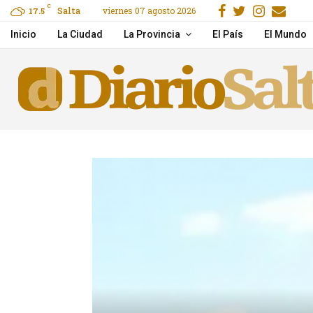
Facebook
Gorjeo
Instag
Ema
C
Salta
viernes 07 agosto 2026
17.5
Quirno también le pidió 
Inicio
La Ciudad
La Provincia
El País
El Mundo