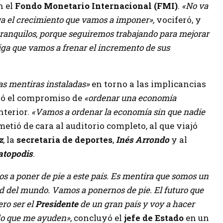
n el
Fondo Monetario Internacional (FMI)
.
«No va
ga el crecimiento que vamos a imponer»,
vociferó, y
tranquilos, porque seguiremos trabajando para mejorar
iga que vamos a frenar el incremento de sus
as mentiras instaladas»
en torno a las implicancias
ió el compromiso de
«ordenar una economía
terior.
«Vamos a ordenar la economía sin que nadie
metió de cara al auditorio completo, al que viajó
z
, la
secretaria de deportes
,
Inés Arrondo
y al
atopodis
.
s a poner de pie a este país. Es mentira que somos un
ad del mundo. Vamos a ponernos de pie. El futuro que
ro ser el
Presidente
de un gran país y voy a hacer
pido que me ayuden»
, concluyó el
jefe de Estado
en un