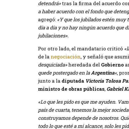
detendrá»
tras la firma del acuerdo co
a haber acuerdo con el fondo que deten
agregó:
«Y que los jubilados estén muy 
día a día y no hay ningún acuerdo que d
jubilaciones».
Por otro lado, el mandatario criticó
«l
de la
negociación
, y señaló que asum
desquiciada»
heredada del
Gobierno
an
quede postergado en la
Argentina
«
, pro
junto a la
diputada
Victoria Tolosa Pa
ministro de obras públicas
,
Gabriel K
«Lo que les pido es que me ayuden. Vamo
país de cuarta, tenemos la mejor socied
construyamos depende de nosotros. Quie
todo lo que esté a mi alcance, solo les 