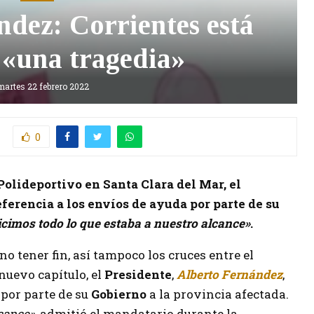
dez: Corrientes está
 «una tragedia»
martes 22 febrero 2022
0
olideportivo en Santa Clara del Mar, el
referencia a los envíos de ayuda por parte de su
cimos todo lo que estaba a nuestro alcance»
.
no tener fin, así tampoco los cruces entre el
 nuevo capítulo, el
Presidente
,
Alberto Fernández
,
 por parte de su
Gobierno
a la provincia afectada.
lcance»
, admitió el mandatario durante la