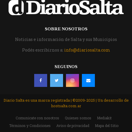
SOBRE NOSOTROS
Noticias e información de Salta y sus Municipios
Podés escribirnos a:
info@diariosalta.com
SEGUINOS
Diario Salta es una marca registrada | ©2009-2025 | Un desarrollo de
hostsalta.com.ar
Comunicate con nosotros
Quienes somos
Mediakit
Términos y Condiciones
Aviso de privacidad
Mapa del Sitio