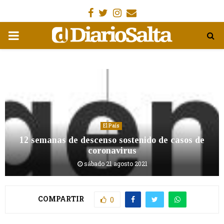
Facebook
Gorjeo
Instagram
Email
MENÚ
PRIMARIA
El País
12 semanas de descenso sostenido de casos de
coronavirus
sábado 21 agosto 2021
COMPARTIR
0