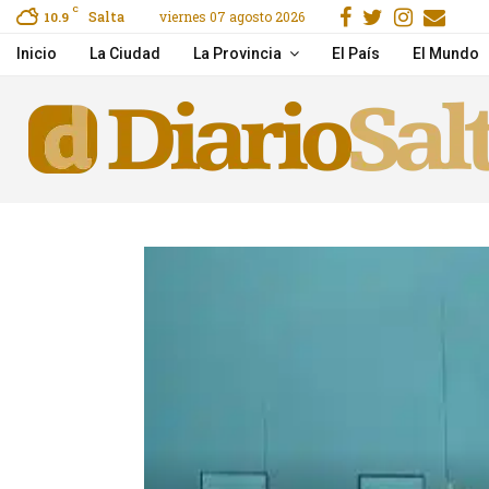
Facebook
Gorjeo
Instag
Ema
C
Salta
viernes 07 agosto 2026
reet, Secure & Easy
10.9
Mirá el show Serú Girá
Inicio
La Ciudad
La Provincia
El País
El Mundo