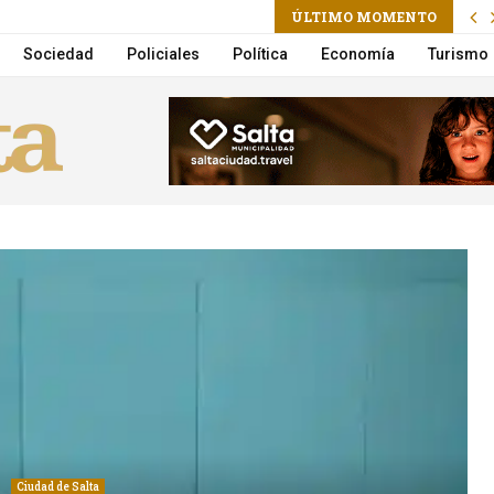
ram
il
ÚLTIMO MOMENTO
n por Lebón y Aznar en vivo por Flow
Sociedad
Policiales
Política
Economía
Turismo
Ciudad de Salta