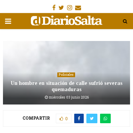
Facebook
Gorjeo
Instagram
Email
MENÚ
PRIMARIA
Policiales
Un hombre en situación de calle sufrió severas
quemaduras
miércoles 03 junio 2026
COMPARTIR
0