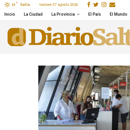
Facebook
Gorjeo
Instagr
Emai
C
Salta
viernes 07 agosto 2026
15
Investigan un presunto 
Inicio
La Ciudad
La Provincia
El País
El Mundo