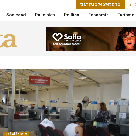
am
l
ÚLTIMO MOMENTO
ataque en la vivienda de un empresario en Villa San Lorenzo
Sociedad
Policiales
Política
Economía
Turismo
Ciudad de Salta