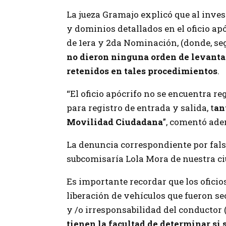
La jueza Gramajo explicó que al inves
y dominios detallados en el oficio apó
de 1era y 2da Nominación, (donde, seg
no dieron ninguna orden de levanta
retenidos en tales procedimientos
.
“El oficio apócrifo no se encuentra re
para registro de entrada y salida, t
an
Movilidad Ciudadana
”, comentó adem
La denuncia correspondiente por fals
subcomisaría Lola Mora de nuestra c
Es importante recordar que los oficio
liberación de vehículos que fueron se
y /o irresponsabilidad del conductor
tienen la facultad de determinar si 