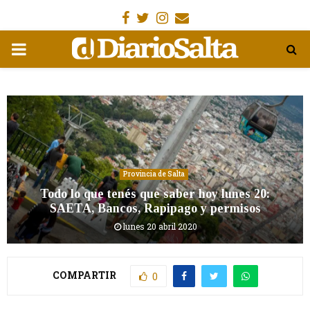
Facebook
Gorjeo
Instagram
Email
MENÚ
PRIMARIA
Provincia de Salta
Todo lo que tenés que saber hoy lunes 20:
SAETA, Bancos, Rapipago y permisos
lunes 20 abril 2020
COMPARTIR
0