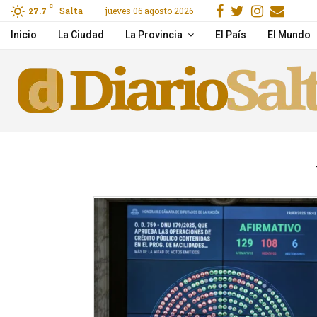
Facebook
Gorjeo
Instag
Emai
C
Salta
jueves 06 agosto 2026
u novio
27.7
Trasladaron de urgenci
Inicio
La Ciudad
La Provincia
El País
El Mundo