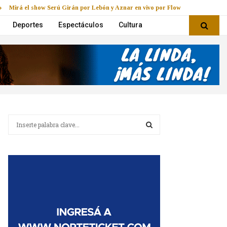
Mirá el show Serú Girán por Lebón y Aznar en vivo por Flow
Deportes
Espectáculos
Cultura
B
u
s
B
c
a
U
r
:
S
C
A