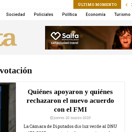
ram
l
ÚLTIMO MOMENTO
a a una mujer embarazada tras un choque en Cerrillos
Sociedad
Policiales
Política
Economía
Turismo
votación
Quiénes apoyaron y quiénes
rechazaron el nuevo acuerdo
con el FMI
jueves 20 marzo 2025
La Cámara de Diputados dio luz verde al DNU