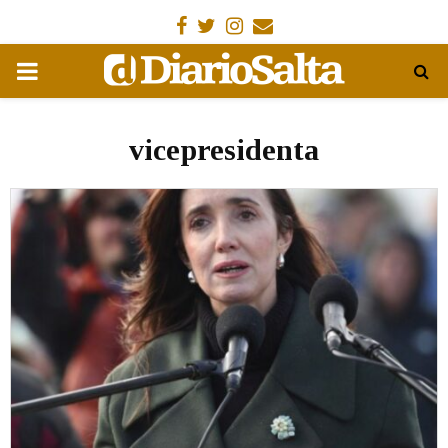
Facebook
Gorjeo
Instagram
Email
MENÚ
PRIMARIA
vicepresidenta