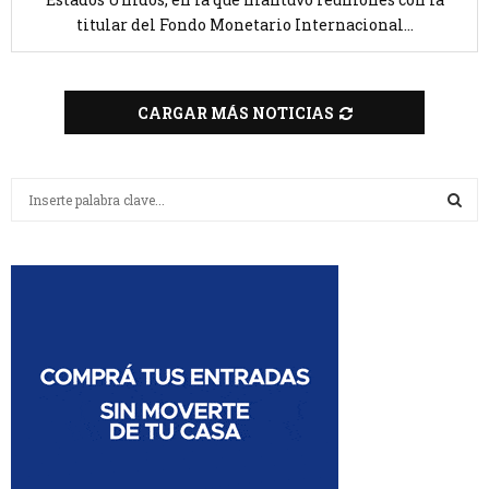
titular del Fondo Monetario Internacional...
CARGAR MÁS NOTICIAS
B
u
s
B
c
a
U
r
:
S
C
A
R