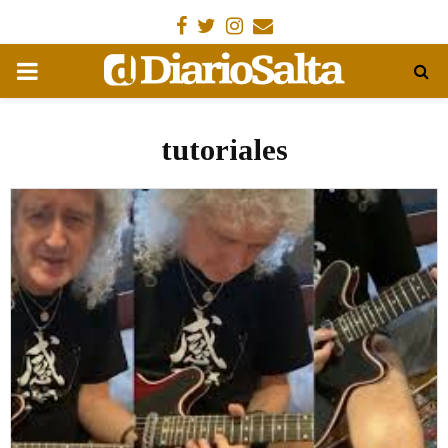
Facebook
Gorjeo
Instagram
Email
MENÚ
PRIMARIA
tutoriales