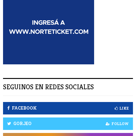
:
S
C
A
R
SEGUINOS EN REDES SOCIALES
FACEBOOK
LIKE
GORJEO
FOLLOW