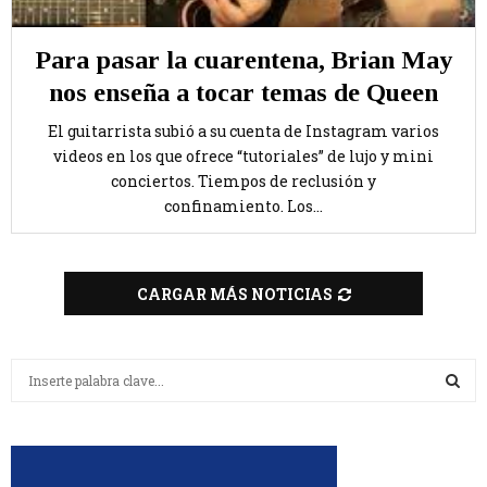
Para pasar la cuarentena, Brian May
nos enseña a tocar temas de Queen
El guitarrista subió a su cuenta de Instagram varios
videos en los que ofrece “tutoriales” de lujo y mini
conciertos. Tiempos de reclusión y
confinamiento. Los...
CARGAR MÁS NOTICIAS
B
u
s
B
c
a
U
r