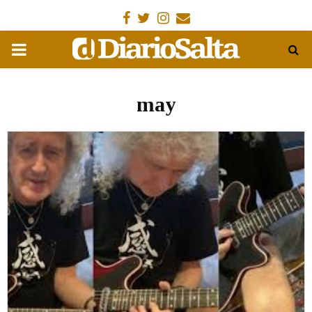
Facebook
Gorjeo
Instagram
Email
MENÚ
PRIMARIA
may