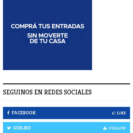
a
U
r
:
S
C
A
R
SEGUINOS EN REDES SOCIALES
FACEBOOK
LIKE
GORJEO
FOLLOW