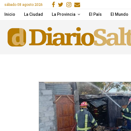
Facebook
Gorjeo
Instagram
Email
sábado 08 agosto 2026
acitaron en IA y herramientas de Google
Desde la próxima seman
Inicio
La Ciudad
La Provincia
El País
El Mundo