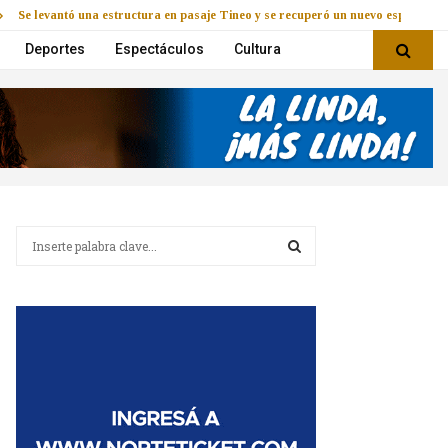
Se levantó una estructura en pasaje Tineo y se recuperó un nuevo espacio
Deportes
Espectáculos
Cultura
B
u
s
B
c
a
U
r
:
S
C
A