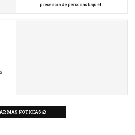
presencia de personas bajo el...
s
a
l
ó
y
AR MÁS NOTICIAS