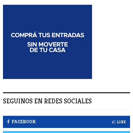
c
a
U
r
:
S
C
A
R
SEGUINOS EN REDES SOCIALES
FACEBOOK
LIKE