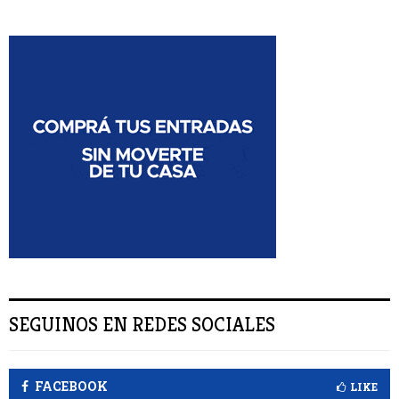
s
B
c
a
U
r
:
S
C
A
R
SEGUINOS EN REDES SOCIALES
FACEBOOK
LIKE