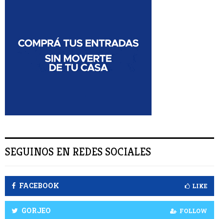
a
U
r
:
S
C
A
R
SEGUINOS EN REDES SOCIALES
FACEBOOK
LIKE
GORJEO
FOLLOW