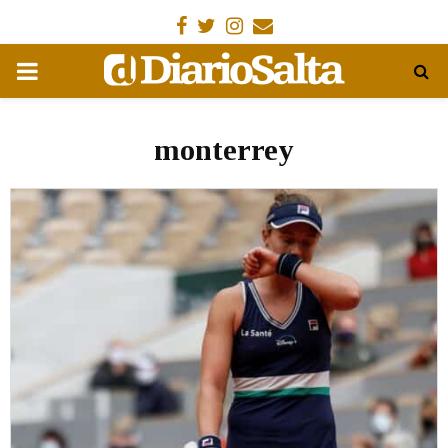
Facebook
Gorjeo
Instagram
Email
MENÚ
PRIMARIA
monterrey