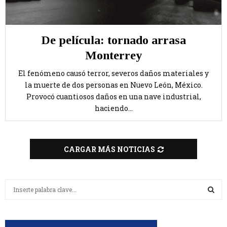
De película: tornado arrasa
Monterrey
El fenómeno causó terror, severos daños materiales y
la muerte de dos personas en Nuevo León, México.
Provocó cuantiosos daños en una nave industrial,
haciendo...
CARGAR MÁS NOTICIAS
B
u
s
B
c