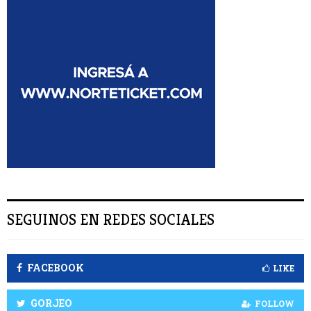
a
U
r
:
S
C
A
R
SEGUINOS EN REDES SOCIALES
FACEBOOK
LIKE
GORJEO
FOLLOW