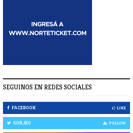
r
:
S
C
A
R
SEGUINOS EN REDES SOCIALES
FACEBOOK
LIKE
GORJEO
FOLLOW