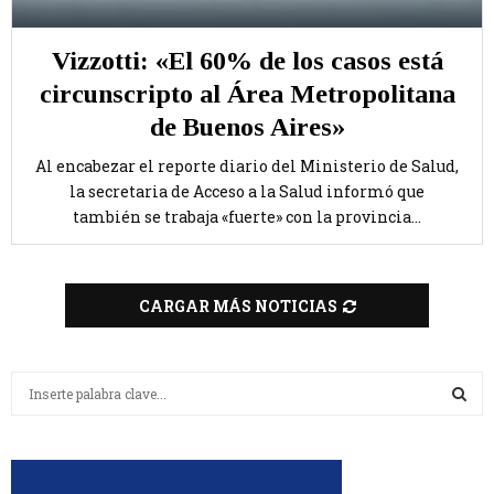
Vizzotti: «El 60% de los casos está
circunscripto al Área Metropolitana
de Buenos Aires»
Al encabezar el reporte diario del Ministerio de Salud,
la secretaria de Acceso a la Salud informó que
también se trabaja «fuerte» con la provincia...
CARGAR MÁS NOTICIAS
B
u
s
B
c
a
U