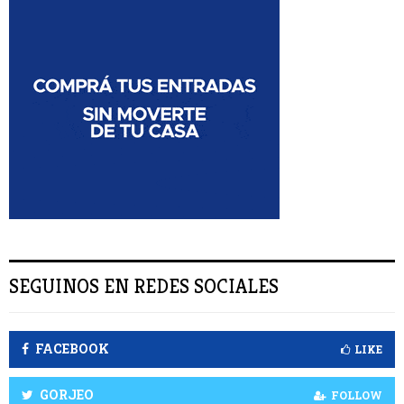
a
U
r
:
S
C
A
R
SEGUINOS EN REDES SOCIALES
FACEBOOK
LIKE
GORJEO
FOLLOW