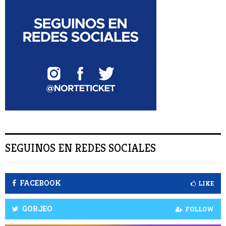
r
:
S
C
A
R
SEGUINOS EN REDES SOCIALES
FACEBOOK
LIKE
GORJEO
FOLLOW