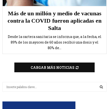
Más de un millón y medio de vacunas
contra la COVID fueron aplicadas en
Salta
Desde la cartera sanitaria se informa que, a la fecha, el
89% de los mayores de 60 años recibió una dosis y el
80% de...
CARGAR MÁS NOTICIAS
B
u
s
B
c
a
U