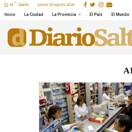
Facebook
Gorjeo
Instagra
Email
C
Salta
jueves 06 agosto 2026
ras un choque en Cerrillos
15
Pichetto aseguró que Vi
Inicio
La Ciudad
La Provincia
El País
El Mundo
A