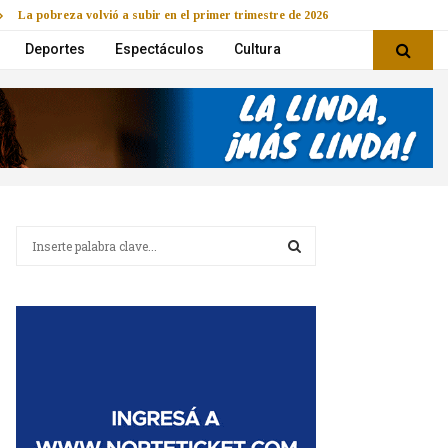
La pobreza volvió a subir en el primer trimestre de 2026
Deportes
Espectáculos
Cultura
B
u
s
B
c
a
U
r
:
S
C
A