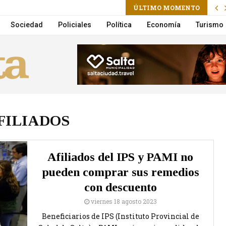
m
ÚLTIMO MOMENTO
ctoria Villarruel será candidata a presidenta
Sociedad
Policiales
Política
Economía
Turismo
FILIADOS
Afiliados del IPS y PAMI no
pueden comprar sus remedios
con descuento
viernes 18 agosto 2023
Beneficiarios de IPS (Instituto Provincial de