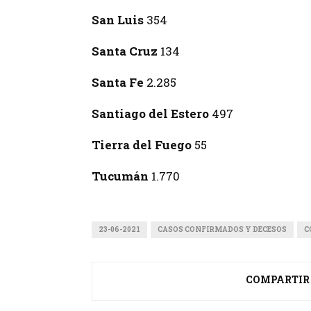
San Luis
354
Santa Cruz
134
Santa Fe
2.285
Santiago del Estero
497
Tierra del Fuego
55
Tucumán
1.770
23-06-2021
CASOS CONFIRMADOS Y DECESOS
C
COMPARTIR