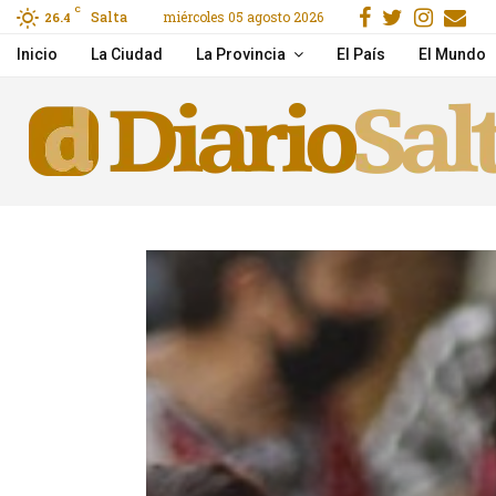
Facebook
Gorjeo
Insta
Em
C
Salta
miércoles 05 agosto 2026
ras un choque en Cerrillos
26.4
Pichetto aseguró que Vi
Inicio
La Ciudad
La Provincia
El País
El Mundo