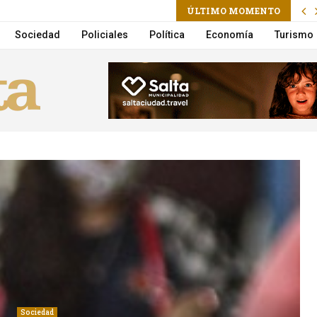
gram
ail
ÚLTIMO MOMENTO
ctoria Villarruel será candidata a presidenta
Sociedad
Policiales
Política
Economía
Turismo
Sociedad