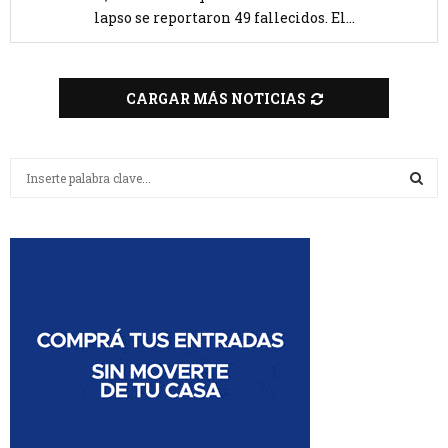
lapso se reportaron 49 fallecidos. El...
CARGAR MÁS NOTICIAS
B
u
s
B
c
a
U
r
:
S
C
A
R