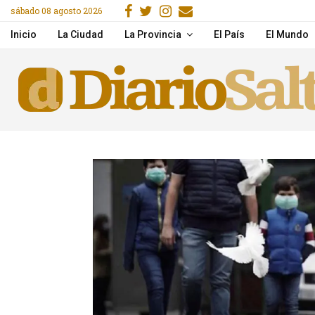
Facebook
Gorjeo
Instagram
Email
sábado 08 agosto 2026
Una mujer murió tras un
Inicio
La Ciudad
La Provincia
El País
El Mundo