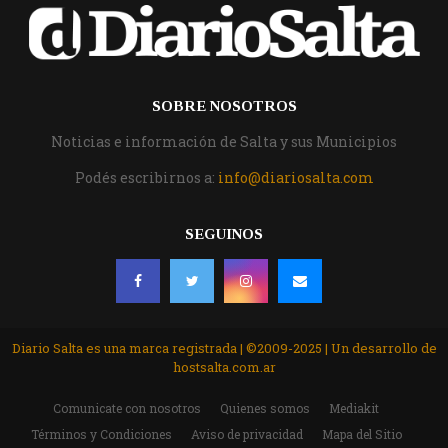
SOBRE NOSOTROS
Noticias e información de Salta y sus Municipios
Podés escribirnos a:
info@diariosalta.com
SEGUINOS
Diario Salta es una marca registrada | ©2009-2025 | Un desarrollo de
hostsalta.com.ar
Comunicate con nosotros
Quienes somos
Mediakit
Términos y Condiciones
Aviso de privacidad
Mapa del Sitio