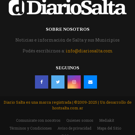
SOBRE NOSOTROS
Noticias e información de Salta y sus Municipios
Podés escribirnos a:
info@diariosalta.com
SEGUINOS
Diario Salta es una marca registrada | ©2009-2025 | Un desarrollo de
hostsalta.com.ar
Comunicate con nosotros
Quienes somos
Mediakit
Términos y Condiciones
Aviso de privacidad
Mapa del Sitio