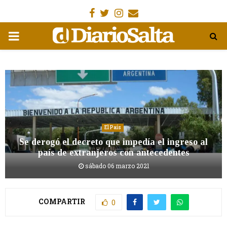
Facebook
Gorjeo
Instagram
Email
MENÚ
PRIMARIA
El País
Se derogó el decreto que impedía el ingreso al
país de extranjeros con antecedentes
sábado 06 marzo 2021
COMPARTIR
0