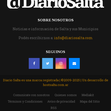
SOBRE NOSOTROS
Noticias e información de Salta y sus Municipios
Podés escribirnos a:
info@diariosalta.com
SEGUINOS
Diario Salta es una marca registrada | ©2009-2025 | Un desarrollo de
hostsalta.com.ar
Comunicate con nosotros
Quienes somos
Mediakit
Términos y Condiciones
Aviso de privacidad
Mapa del Sitio
RSS