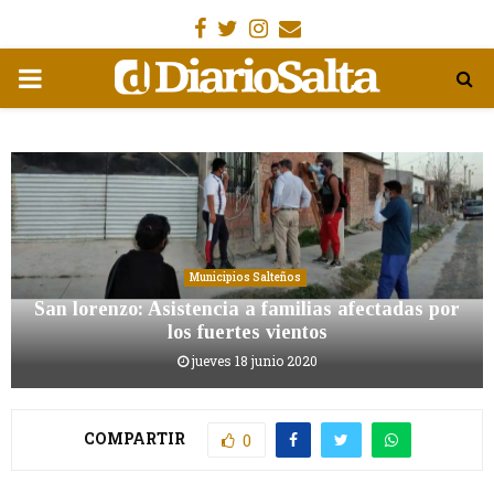
Facebook
Gorjeo
Instagram
Email
MENÚ
PRIMARIA
Municipios Salteños
San lorenzo: Asistencia a familias afectadas por
los fuertes vientos
jueves 18 junio 2020
COMPARTIR
0