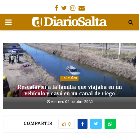
Facebook
Gorjeo
Instagram
Email
MENÚ
PRIMARIA
Policiales
Rescataron a la familia que viajaba en un
vehículo y cayó en un canal de riego
viernes 09 octubre 2020
COMPARTIR
0