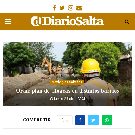
Facebook
Gorjeo
Instagram
Email
MENÚ
PRIMARIA
Municipios Salteños
Orán: plan de Cloacas en distintos barrios
lunes 26 abril 2021
COMPARTIR
0