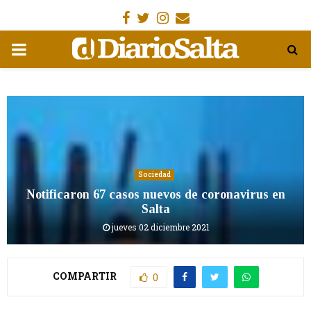
Facebook
Gorjeo
Instagram
Email
MENÚ
PRIMARIA
Sociedad
Notificaron 67 casos nuevos de coronavirus en
Salta
jueves 02 diciembre 2021
COMPARTIR
0