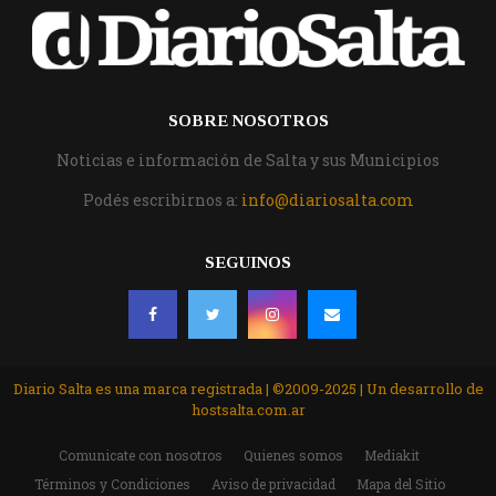
SOBRE NOSOTROS
Noticias e información de Salta y sus Municipios
Podés escribirnos a:
info@diariosalta.com
SEGUINOS
Diario Salta es una marca registrada | ©2009-2025 | Un desarrollo de
hostsalta.com.ar
Comunicate con nosotros
Quienes somos
Mediakit
Términos y Condiciones
Aviso de privacidad
Mapa del Sitio