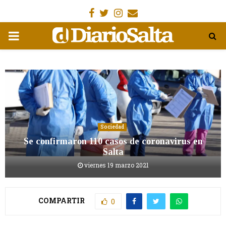
Facebook
Gorjeo
Instagram
Email
MENÚ
PRIMARIA
Sociedad
Se confirmaron 110 casos de coronavirus en
Salta
viernes 19 marzo 2021
COMPARTIR
0