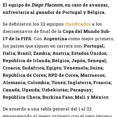
El equipo de
Diego Placente
, en caso de avanzar,
enfrentaría al ganador de Portugal y Bélgica.
Se definieron los 32 equipos
clasificados
a los
dieciseisavos de final de la
Copa del Mundo Sub-
17 de la FIFA
. Con
Argentina
como mejor primero,
los países que siguen en carrera son:
Portugal;
Italia; Brasil; Zambia; Austria; Estados Unidos;
República de Irlanda; Bélgica; Japón; Senegal;
Croacia; Sudáfrica; Egipto; Venezuela; Suiza;
República de Corea; RPD de Corea; Marruecos;
Alemania; Colombia; Túnez; Inglaterra; Francia;
Canadá; Uganda; Uzbekistán; Paraguay;
República Checa; Burkina Faso; Mali y México
.
De acuerdo a una tabla general del 1 al 32
emparejando al mejor primero con el peor tercero,