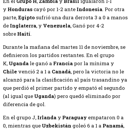
En el
Grupo H
,
Zambia
y
Brasil
igualaron 1-1
y
Honduras
cayó por 1-2 ante
Indonesia
. Por otra
parte,
Egipto
sufrió una dura derrota 3 a 0 a manos
de
Inglaterra
, y
Venezuela
, Ganó por 4-2
sobre
Haití
.
Durante la mañana del martes 11 de noviembre, se
definieron los partidos restantes. En el grupo
K,
Uganda
le ganó a
Francia
por la mínima y
Chile
venció 2 a 1 a
Canadá
, pero la victoria no le
alcanzó para la clasificación al país trasandino ya
que perdió el primer partido y empató el segundo
(al igual que
Uganda
) pero quedó eliminado por
diferencia de gol.
En el grupo J,
Irlanda
y
Paraguay
empataron 0 a
0, mientras que
Uzbekistán
goleó 6 a 1 a
Panamá
,