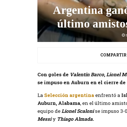
Argentina ganó 
último amisto
COMPARTIR
Con goles de
Valentín Barco
,
Lionel M
se impuso en Auburn en el cierre de
La
Selección argentina
enfrentó a
Is
Auburn, Alabama
, en el último amist
equipo de
Lionel Scaloni
se impuso 3-0
Messi
y
Thiago Almada.