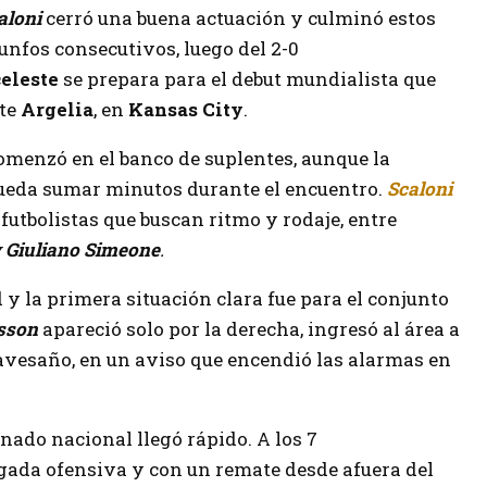
aloni
cerró una buena actuación y culminó estos
iunfos consecutivos, luego del 2-0
celeste
se prepara para el debut mundialista que
nte
Argelia
, en
Kansas City
.
omenzó en el banco de suplentes, aunque la
pueda sumar minutos durante el encuentro.
Scaloni
utbolistas que buscan ritmo y rodaje, entre
y
Giuliano Simeone
.
y la primera situación clara fue para el conjunto
tsson
apareció solo por la derecha, ingresó al área a
ravesaño, en un aviso que encendió las alarmas en
onado nacional llegó rápido. A los 7
gada ofensiva y con un remate desde afuera del