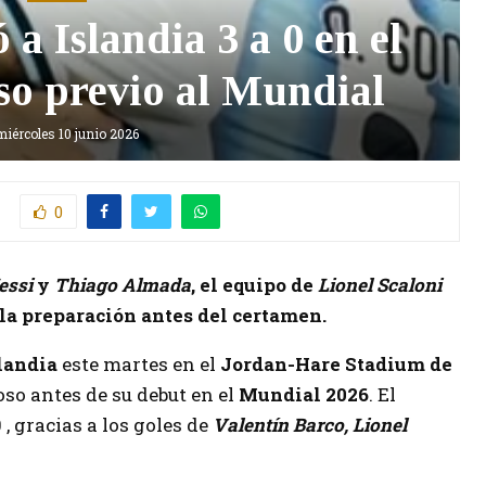
a Islandia 3 a 0 en el
so previo al Mundial
miércoles 10 junio 2026
0
essi
y
Thiago Almada
, el equipo de
Lionel Scaloni
 la preparación antes del certamen.
landia
este martes en el
Jordan-Hare Stadium de
oso antes de su debut en el
Mundial 2026
. El
 , gracias a los goles de
Valentín Barco, Lionel