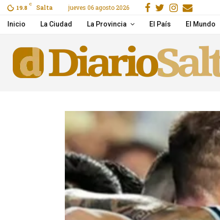
Facebook
Gorjeo
Instagr
Email
C
Salta
jueves 06 agosto 2026
o por Flow
19.8
La pobreza volvió a subi
Inicio
La Ciudad
La Provincia
El País
El Mundo