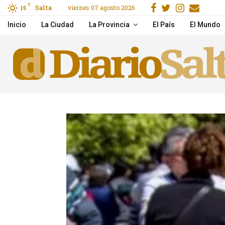
Facebook
Gorjeo
Instagr
Emai
C
Salta
viernes 07 agosto 2026
15
Quirno también le pidió 
Inicio
La Ciudad
La Provincia
El País
El Mundo