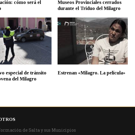
ación: cómo será el
Museos Provinciales cerrados
o
durante el Triduo del Milagro
vo especial de tránsito
Estrenan «Milagro. La película»
ovena del Milagro
OTROS
formación de Salta y sus Municipios