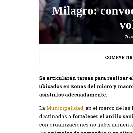
Milagro: convoc
vo
vi
COMPARTIR
Se articularán tareas para realizar e
ubicados en zonas del micro y macroc
asistirlos adecuadamente.
La
Municipalidad
, en el marco de las
destinadas a
fortalecer el anillo san
con organizaciones no gubernamental
los
animales de compañía y en situac