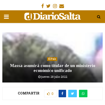
Facebook
Gorjeo
Instagram
Email
MENÚ
PRIMARIA
El País
Massa asumirá como titular de un ministerio
económico unificado
jueves 28 julio 2022
COMPARTIR
0