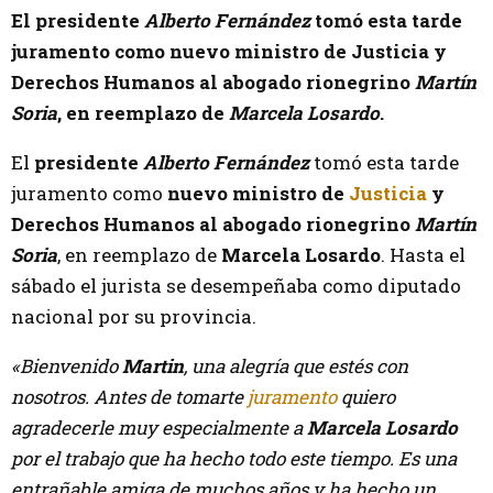
El presidente
Alberto Fernández
tomó esta tarde
juramento como nuevo ministro de Justicia y
Derechos Humanos al abogado rionegrino
Martín
Soria
, en reemplazo de
Marcela Losardo
.
El
presidente
A
lberto Fernández
tomó esta tarde
juramento como
nuevo ministro de
Justicia
y
Derechos Humanos al abogado rionegrino
Martín
Soria
, en reemplazo de
Marcela Losardo
. Hasta el
sábado el jurista se desempeñaba como diputado
nacional por su provincia.
«Bienvenido
Martin
, una alegría que estés con
nosotros. Antes de tomarte
juramento
quiero
agradecerle muy especialmente a
Marcela Losardo
por el trabajo que ha hecho todo este tiempo. Es una
entrañable amiga de muchos años y ha hecho un