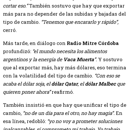
cortar eso.”
También sostuvo que hay que exportar
más para no depender de las subidas y bajadas del
tipo de cambio
. “Tenemos que encararlo y rápido”,
cerró.
Más tarde, en diálogo con
Radio Mitre Córdoba
profundizó:
“el mundo necesita los alimentos
argentinos y la energía de
Vaca Muerta
”.
Y sostuvo
que al exportar más, hay más dólares, eso termina
con la volatilidad del tipo de cambio.
“Con eso se
acaba el dólar soja, el
dólar Qatar
, el
dólar Malbec
que
quieren poner ahora”
reafirmó.
También insistió en que hay que unificar el tipo de
cambio,
“no de un día para el otro, no hay magia”.
En
esa línea, redobló:
“yo no voy a prometer soluciones
inalcanzables, sí comprometo mi trabajo. Yo trabajo