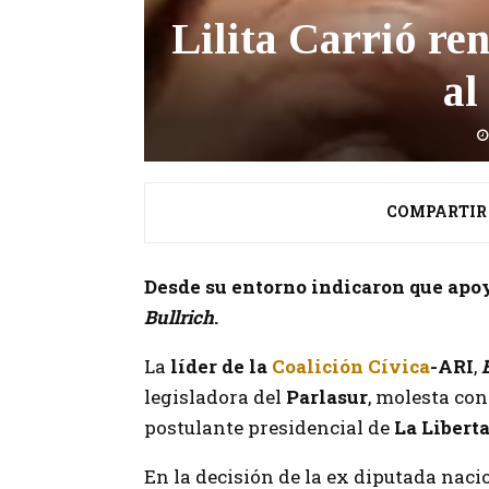
Lilita Carrió re
al
COMPARTIR
Desde su entorno indicaron que apo
Bullrich
.
La
líder de la
Coalición Cívica
-ARI
,
legisladora del
Parlasur
, molesta con
postulante presidencial de
La Libert
En la decisión de la ex diputada naci