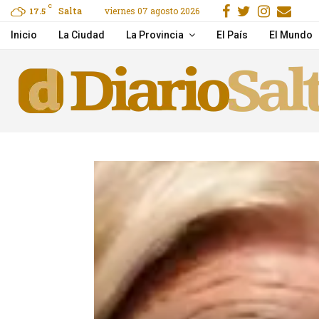
Facebook
Gorjeo
Instag
Ema
C
Salta
viernes 07 agosto 2026
e to Claim, Wager & Play
17.5
Hidden Jack Casino gids
Inicio
La Ciudad
La Provincia
El País
El Mundo