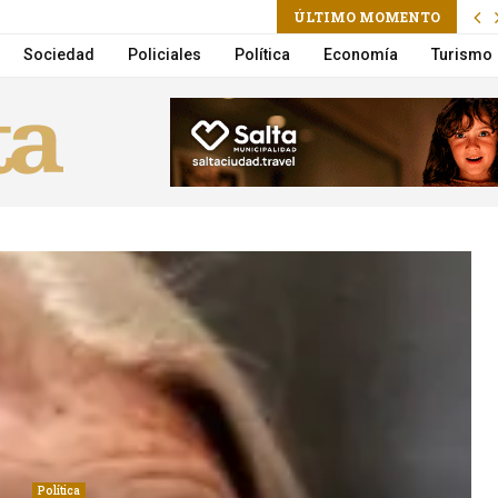
ram
il
ÚLTIMO MOMENTO
: registratie, bonussen, betaalmethoden en mobiel voor Nederlandse spelers
Sociedad
Policiales
Política
Economía
Turismo
Política