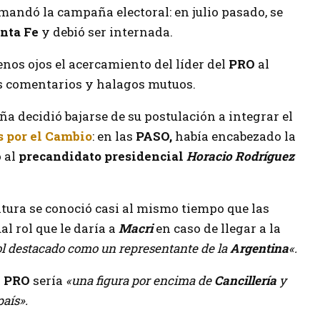
emandó la campaña electoral: en julio pasado, se
nta Fe
y debió ser internada.
nos ojos el acercamiento del líder del
PRO
al
ios comentarios y halagos mutuos.
ña decidió bajarse de su postulación a integrar el
s por el Cambio
: en las
PASO,
había encabezado la
 al
precandidato presidencial
Horacio Rodríguez
atura se conoció casi al mismo tiempo que las
al rol que le daría a
Macri
en caso de llegar a la
ol destacado como un representante de la
Argentina
«.
l PRO
sería
«una figura por encima de
Cancillería
y
aís».