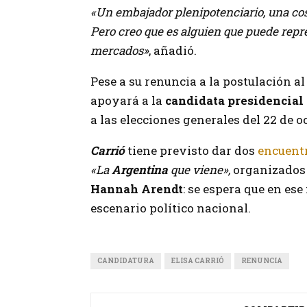
«Un embajador plenipotenciario, una cosa
Pero creo que es alguien que puede repre
mercados»
, añadió.
Pese a su renuncia a la postulación a
apoyará a la
candidata presidencial
a las elecciones generales del 22 de o
Carrió
tiene previsto dar dos
encuent
«La
Argentina
que viene»,
organizados 
Hannah Arendt
: se espera que en es
escenario político nacional.
CANDIDATURA
ELISA CARRIÓ
RENUNCIA