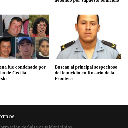
detenido por supuesto femicidio
Sena fue condenado por
Buscan al principal sospechoso
dio de Cecilia
del femicidio en Rosario de la
ski
Frontera
OTROS
formación de Salta y sus Municipios