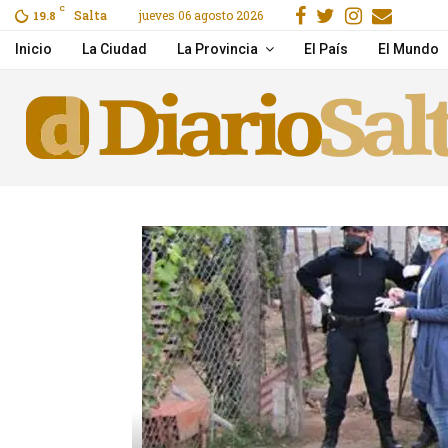
Facebook
Gorjeo
Instagr
Email
C
Salta
jueves 06 agosto 2026
o por Flow
19.8
La pobreza volvió a subi
Inicio
La Ciudad
La Provincia
El País
El Mundo