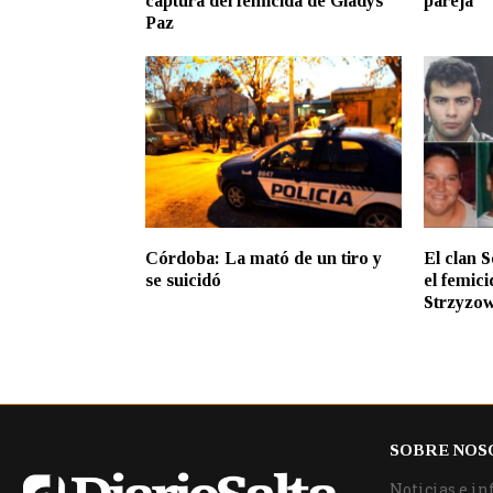
captura del femicida de Gladys
pareja
Paz
Córdoba: La mató de un tiro y
El clan 
se suicidó
el femici
Strzyzow
SOBRE NOS
Noticias e in