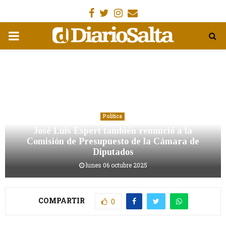
Facebook
Gorjeo
Instagram
Email
MENÚ
PRIMARIA
Política
José Luis Espert también renunció a la
Comisión de Presupuesto de la Cámara de
Diputados
lunes 06 octubre 2025
COMPARTIR
0