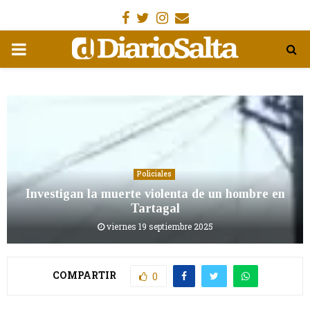
Facebook
Gorjeo
Instagram
Email
MENÚ
PRIMARIA
Policiales
Investigan la muerte violenta de un hombre en
Tartagal
viernes 19 septiembre 2025
COMPARTIR
0