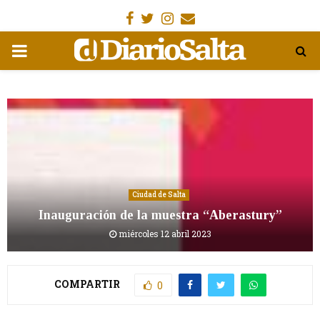
Facebook
Gorjeo
Instagram
Email
MENÚ
PRIMARIA
Ciudad de Salta
Inauguración de la muestra “Aberastury”
miércoles 12 abril 2023
COMPARTIR
0