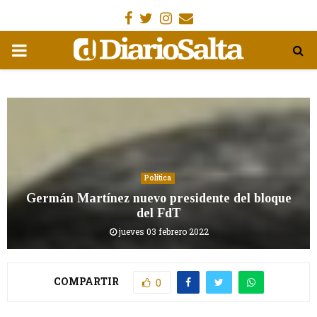
Facebook
Gorjeo
Instagram
Email
MENÚ
PRIMARIA
Política
Germán Martínez nuevo presidente del bloque
del FdT
jueves 03 febrero 2022
COMPARTIR
0