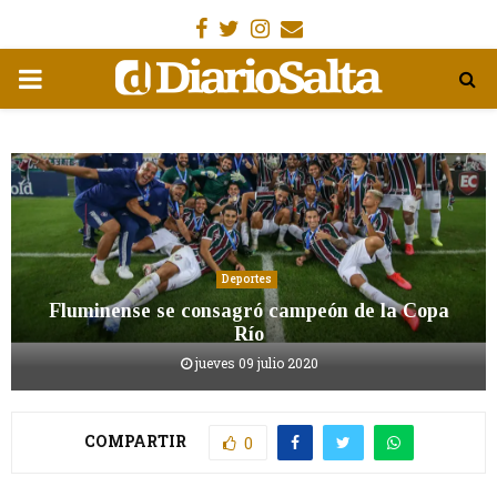
Facebook
Gorjeo
Instagram
Email
MENÚ
PRIMARIA
Deportes
Fluminense se consagró campeón de la Copa
Río
jueves 09 julio 2020
COMPARTIR
0