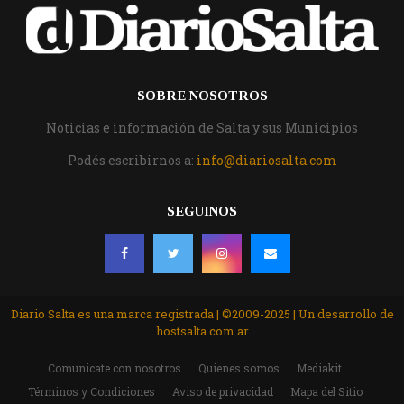
SOBRE NOSOTROS
Noticias e información de Salta y sus Municipios
Podés escribirnos a:
info@diariosalta.com
SEGUINOS
Diario Salta es una marca registrada | ©2009-2025 | Un desarrollo de
hostsalta.com.ar
Comunicate con nosotros
Quienes somos
Mediakit
Términos y Condiciones
Aviso de privacidad
Mapa del Sitio