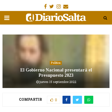
Facebook
Gorjeo
Instagram
Email
MENÚ
PRIMARIA
Política
El Gobierno Nacional presentará el
Presupuesto 2023
jueves 15 septiembre 2022
COMPARTIR
0